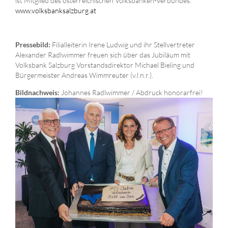
ist Mitglied des österreichischen Volksbanken-Verbundes.
www.volksbanksalzburg.at
Filialleiterin Irene Ludwig und ihr Stellvertreter
Pressebild:
Alexander Radlwimmer freuen sich über das Jubiläum mit
Volksbank Salzburg Vorstandsdirektor Michael Bieling und
Bürgermeister Andreas Wimmreuter (v.l.n.r.).
Johannes Radlwimmer / Abdruck honorarfrei!
Bildnachweis: