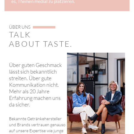
es, Themen medial zu platzieren.
ÜBER UNS
TALK
ABOUT TASTE.
Über guten Geschmack
lässt sich bekanntlich
streiten. Über gute
Kommunikation nicht.
Mehr als 20 Jahre
Erfahrung machen uns
da sicher.
Bekannte Getränkehersteller
und Brands vertrauen genauso
auf unsere Expertise wie junge