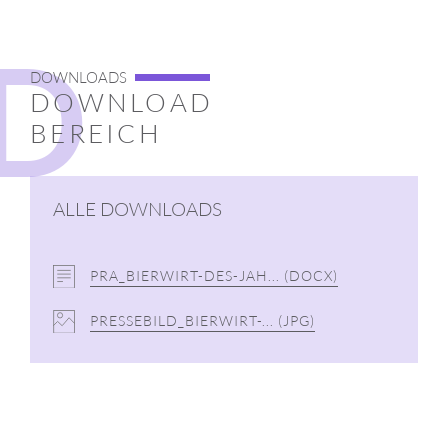
D
DOWNLOADS
DOWNLOAD
BEREICH
ALLE DOWNLOADS
PRA_BIERWIRT-DES-JAH...
(DOCX)
PRESSEBILD_BIERWIRT-...
(JPG)