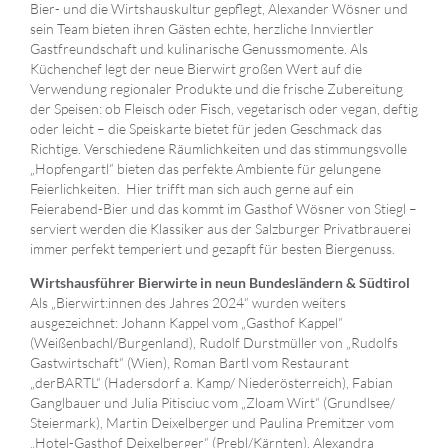
Bier- und die Wirtshauskultur gepflegt, Alexander Wösner und
sein Team bieten ihren Gästen echte, herzliche Innviertler
Gastfreundschaft und kulinarische Genussmomente. Als
Küchenchef legt der neue Bierwirt großen Wert auf die
Verwendung regionaler Produkte und die frische Zubereitung
der Speisen: ob Fleisch oder Fisch, vegetarisch oder vegan, deftig
oder leicht – die Speiskarte bietet für jeden Geschmack das
Richtige. Verschiedene Räumlichkeiten und das stimmungsvolle
„Hopfengartl“ bieten das perfekte Ambiente für gelungene
Feierlichkeiten. Hier trifft man sich auch gerne auf ein
Feierabend-Bier und das kommt im Gasthof Wösner von Stiegl –
serviert werden die Klassiker aus der Salzburger Privatbrauerei
immer perfekt temperiert und gezapft für besten Biergenuss.
Wirtshausführer Bierwirte in neun Bundesländern & Südtirol
Als „Bierwirt:innen des Jahres 2024“ wurden weiters
ausgezeichnet: Johann Kappel vom „Gasthof Kappel“
(Weißenbachl/Burgenland), Rudolf Durstmüller von „Rudolfs
Gastwirtschaft“ (Wien), Roman Bartl vom Restaurant
„derBARTL“ (Hadersdorf a. Kamp/ Niederösterreich), Fabian
Ganglbauer und Julia Pitisciuc vom „Zloam Wirt“ (Grundlsee/
Steiermark), Martin Deixelberger und Paulina Premitzer vom
„Hotel-Gasthof Deixelberger“ (Prebl/Kärnten), Alexandra