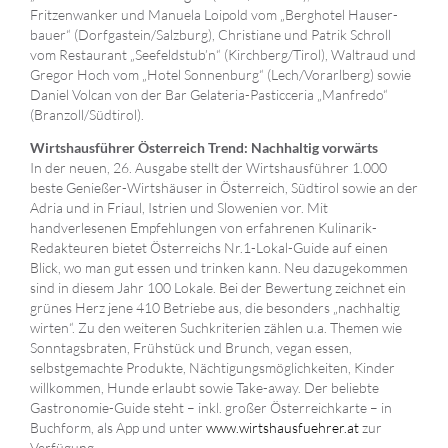
Fritzenwanker und Manuela Loipold vom „Berghotel Hauser-
bauer“ (Dorfgastein/Salzburg), Christiane und Patrik Schroll
vom Restaurant „Seefeldstub’n“ (Kirchberg/Tirol), Waltraud und
Gregor Hoch vom „Hotel Sonnenburg“ (Lech/Vorarlberg) sowie
Daniel Volcan von der Bar Gelateria-Pasticceria „Manfredo“
(Branzoll/Südtirol).
Wirtshausführer Österreich Trend: Nachhaltig vorwärts
In der neuen, 26. Ausgabe stellt der Wirtshausführer 1.000
beste Genießer-Wirtshäuser in Österreich, Südtirol sowie an der
Adria und in Friaul, Istrien und Slowenien vor. Mit
handverlesenen Empfehlungen von erfahrenen Kulinarik-
Redakteuren bietet Österreichs Nr.1-Lokal-Guide auf einen
Blick, wo man gut essen und trinken kann. Neu dazugekommen
sind in diesem Jahr 100 Lokale. Bei der Bewertung zeichnet ein
grünes Herz jene 410 Betriebe aus, die besonders „nachhaltig
wirten“. Zu den weiteren Suchkriterien zählen u.a. Themen wie
Sonntagsbraten, Frühstück und Brunch, vegan essen,
selbstgemachte Produkte, Nächtigungsmöglichkeiten, Kinder
willkommen, Hunde erlaubt sowie Take-away. Der beliebte
Gastronomie-Guide steht – inkl. großer Österreichkarte – in
Buchform, als App und unter
www.wirtshausfuehrer.at
zur
Verfügung.