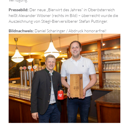
Der neue „Bierwirt des Jahres“ in Oberösterreich
Pressebild:
heißt Alexander Wösner (rechts im Bild) – überreicht wurde die
Auszeichnung von Stiegl-Bierversilberer Stefan Puttinger.
Daniel Scharinger / Abdruck honorarfrei!
Bildnachweis: