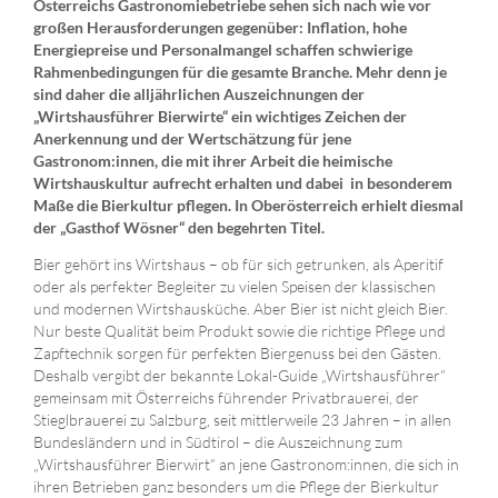
Österreichs Gastronomiebetriebe sehen sich nach wie vor
großen Herausforderungen gegenüber: Inflation, hohe
Energiepreise und Personalmangel schaffen schwierige
Rahmenbedingungen für die gesamte Branche. Mehr denn je
sind daher die alljährlichen Auszeichnungen der
„Wirtshausführer Bierwirte“ ein wichtiges Zeichen der
Anerkennung und der Wertschätzung für jene
Gastronom:innen, die mit ihrer Arbeit die heimische
Wirtshauskultur aufrecht erhalten und dabei in besonderem
Maße die Bierkultur pflegen. In Oberösterreich erhielt diesmal
der „Gasthof Wösner“ den begehrten Titel.
Bier gehört ins Wirtshaus – ob für sich getrunken, als Aperitif
oder als perfekter Begleiter zu vielen Speisen der klassischen
und modernen Wirtshausküche. Aber Bier ist nicht gleich Bier.
Nur beste Qualität beim Produkt sowie die richtige Pflege und
Zapftechnik sorgen für perfekten Biergenuss bei den Gästen.
Deshalb vergibt der bekannte Lokal-Guide „Wirtshausführer“
gemeinsam mit Österreichs führender Privatbrauerei, der
Stieglbrauerei zu Salzburg, seit mittlerweile 23 Jahren – in allen
Bundesländern und in Südtirol – die Auszeichnung zum
„Wirtshausführer Bierwirt“ an jene Gastronom:innen, die sich in
ihren Betrieben ganz besonders um die Pflege der Bierkultur