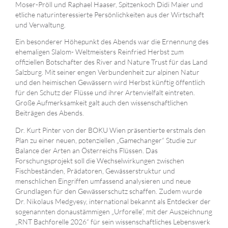
Moser-Pröll und Raphael Haaser, Spitzenkoch Didi Maier und
etliche naturinteressierte Persönlichkeiten aus der Wirtschaft
und Verwaltung.
Ein besonderer Höhepunkt des Abends war die Ernennung des
ehemaligen Slalom- Weltmeisters Reinfried Herbst zum
offiziellen Botschafter des River and Nature Trust für das Land
Salzburg. Mit seiner engen Verbundenheit zur alpinen Natur
und den heimischen Gewässern wird Herbst künftig öffentlich
für den Schutz der Flüsse und ihrer Artenvielfalt eintreten.
Große Aufmerksamkeit galt auch den wissenschaftlichen
Beiträgen des Abends.
Dr. Kurt Pinter von der BOKU Wien präsentierte erstmals den
Plan zu einer neuen, potenziellen „Gamechanger“ Studie zur
Balance der Arten an Österreichs Flüssen. Das
Forschungsprojekt soll die Wechselwirkungen zwischen
Fischbeständen, Prädatoren, Gewässerstruktur und
menschlichen Eingriffen umfassend analysieren und neue
Grundlagen für den Gewässerschutz schaffen. Zudem wurde
Dr. Nikolaus Medgyesy, international bekannt als Entdecker der
sogenannten donaustämmigen „Urforelle“, mit der Auszeichnung
„RNT Bachforelle 2026“ für sein wissenschaftliches Lebenswerk