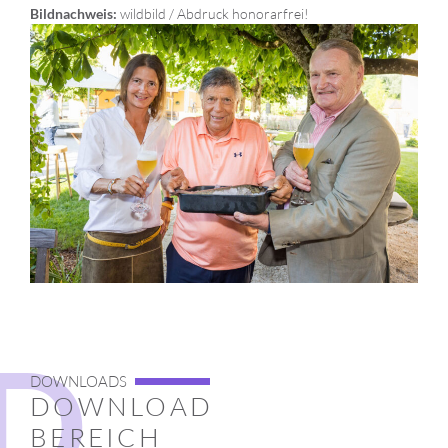
wildbild / Abdruck honorarfrei!
Bildnachweis:
D
DOWNLOADS
DOWNLOAD
BEREICH