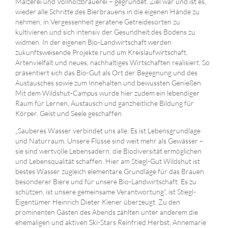
Mälzerei und Vollholzbrauerei – gegründet. Ziel war und ist es,
wieder alle Schritte des Bierbrauens in die eigenen Hände zu
nehmen, in Vergessenheit geratene Getreidesorten zu
kultivieren und sich intensiv der Gesundheit des Bodens zu
widmen. In der eigenen Bio-Landwirtschaft werden
zukunftsweisende Projekte rund um Kreislaufwirtschaft,
Artenvielfalt und neues, nachhaltiges Wirtschaften realisiert. So
präsentiert sich das Bio-Gut als Ort der Begegnung und des
Austausches sowie zum Innehalten und bewussten Genießen.
Mit dem Wildshut-Campus wurde hier zudem ein lebendiger
Raum für Lernen, Austausch und ganzheitliche Bildung für
Körper, Geist und Seele geschaffen.
„Sauberes Wasser verbindet uns alle. Es ist Lebensgrundlage
und Naturraum. Unsere Flüsse sind weit mehr als Gewässer –
sie sind wertvolle Lebensadern, die Biodiversität ermöglichen
und Lebensqualität schaffen. Hier am Stiegl-Gut Wildshut ist
bestes Wasser zugleich elementare Grundlage für das Brauen
besonderer Biere und für unsere Bio-Landwirtschaft. Es zu
schützen, ist unsere gemeinsame Verantwortung“, ist Stiegl-
Eigentümer Heinrich Dieter Kiener überzeugt. Zu den
prominenten Gästen des Abends zählten unter anderem die
ehemaligen und aktiven Ski-Stars Reinfried Herbst, Annemarie