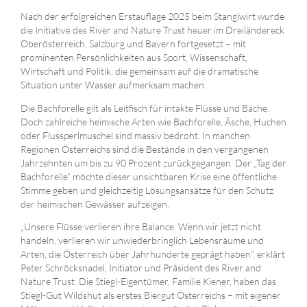
Nach der erfolgreichen Erstauflage 2025 beim Stanglwirt wurde
die Initiative des River and Nature Trust heuer im Dreiländereck
Oberösterreich, Salzburg und Bayern fortgesetzt – mit
prominenten Persönlichkeiten aus Sport, Wissenschaft,
Wirtschaft und Politik, die gemeinsam auf die dramatische
Situation unter Wasser aufmerksam machen.
Die Bachforelle gilt als Leitfisch für intakte Flüsse und Bäche.
Doch zahlreiche heimische Arten wie Bachforelle, Äsche, Huchen
oder Flussperlmuschel sind massiv bedroht. In manchen
Regionen Österreichs sind die Bestände in den vergangenen
Jahrzehnten um bis zu 90 Prozent zurückgegangen. Der „Tag der
Bachforelle“ möchte dieser unsichtbaren Krise eine öffentliche
Stimme geben und gleichzeitig Lösungsansätze für den Schutz
der heimischen Gewässer aufzeigen.
„Unsere Flüsse verlieren ihre Balance. Wenn wir jetzt nicht
handeln, verlieren wir unwiederbringlich Lebensräume und
Arten, die Österreich über Jahrhunderte geprägt haben“, erklärt
Peter Schröcksnadel, Initiator und Präsident des River and
Nature Trust. Die Stiegl-Eigentümer, Familie Kiener, haben das
Stiegl-Gut Wildshut als erstes Biergut Österreichs – mit eigener