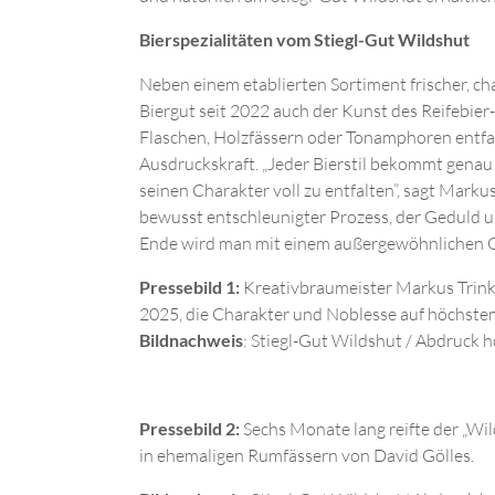
Bierspezialitäten vom Stiegl-Gut Wildshut
Neben einem etablierten Sortiment frischer, ch
Biergut seit 2022 auch der Kunst des Reifebie
Flaschen, Holzfässern oder Tonamphoren entfal
Ausdruckskraft. „Jeder Bierstil bekommt genau d
seinen Charakter voll zu entfalten”, sagt Markus
bewusst entschleunigter Prozess, der Geduld 
Ende wird man mit einem außergewöhnlichen G
Pressebild 1:
Kreativbraumeister Markus Trinke
2025, die Charakter und Noblesse auf höchstem
Bildnachweis
: Stiegl-Gut Wildshut / Abdruck h
Pressebild 2:
Sechs Monate lang reifte der „W
in ehemaligen Rumfässern von David Gölles.