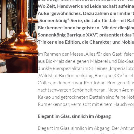
Wo Zeit, Handwerk und Leidenschaft aufeina
Außergewöhnliches. Dazu zählen die limitier
„Sonnenkönig“-Serie, die Jahr für Jahr mit Ra
Bierkenner:innen begeistern. Mit der diesjäh
Sonnenkönig Barrique XXV“, präsentiert da
Trinker eine Edition, die Charakter und Nobl
Im Rahmen der Messe „Alles für den Gast“ feie
aus Bio-Malz der eigenen Mälzerei und Bio-Saaz
dunkle Bierspezialität im Stil eines „Imperial S
„Wildshut Bio Sonnenkönig Barrique XXV“ in 
Gölles, in denen zuvor Ron Johan-Rum gereift wa
nachtschwarzen Schönheit heran. Neben Arom
Kakao und getrockneten Datteln sind feine No
Rum erkennbar, vermischt mit einem Hauch von
Elegant im Glas, sinnlich im Abgang
Elegant im Glas, sinnlich im Abgang: Der Antrun