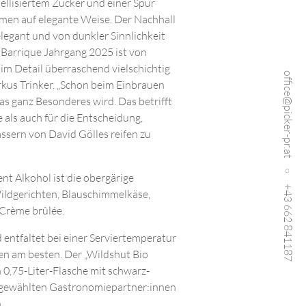
ellisiertem Zucker und einer Spur
men auf elegante Weise. Der Nachhall
 elegant und von dunkler Sinnlichkeit
Barrique Jahrgang 2025 ist von
 im Detail überraschend vielschichtig
office@picker-pr.at
rkus Trinker. „Schon beim Einbrauen
s ganz Besonderes wird. Das betrifft
 als auch für die Entscheidung,
sern von David Gölles reifen zu
t Alkohol ist die obergärige
+43 662 841187
Wildgerichten, Blauschimmelkäse,
Crème brûlée.
nd entfaltet bei einer Serviertemperatur
en am besten. Der „Wildshut Bio
 0,75-Liter-Flasche mit schwarz-
usgewählten Gastronomiepartner:innen
.