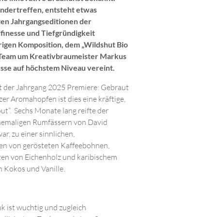
ndertreffen, entsteht etwas
ten Jahrgangseditionen der
ffinesse und Tiefgründigkeit
rigen
Komposition, dem „Wildshut Bio
s Team um Kreativbraumeister Markus
esse auf höchstem Niveau vereint.
rt der Jahrgang 2025 Premiere: Gebraut
er Aromahopfen ist dies eine kräftige,
tout“. Sechs Monate lang reifte der
ehemaligen Rumfässern von David
r, zu einer sinnlichen,
en von gerösteten Kaffeebohnen,
ten von Eichenholz und karibischem
 Kokos und Vanille.
k ist wuchtig und zugleich