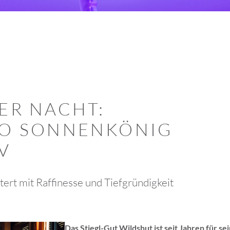
ER NACHT:
IO SONNENKÖNIG
V
ert mit Raffinesse und Tiefgründigkeit
Das Stiegl-Gut Wildshut ist seit Jahren für s