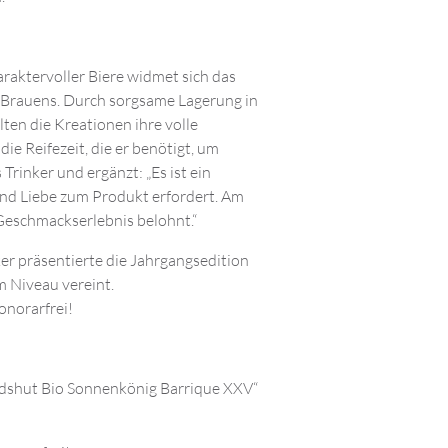
araktervoller Biere widmet sich das
r-Brauens. Durch sorgsame Lagerung in
ten die Kreationen ihre volle
ie Reifezeit, die er benötigt, um
 Trinker und ergänzt: „Es ist ein
und Liebe zum Produkt erfordert. Am
eschmackserlebnis belohnt.“
r präsentierte die Jahrgangsedition
 Niveau vereint.
onorarfrei!
ildshut Bio Sonnenkönig Barrique XXV“