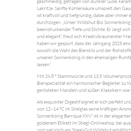
geschmeidig, getragen von dunkler Süße, karam
Lakritze. Sanfte Kohlensäure umspielt den Gau
ist kraftvoll und tiefgründig, dabei aber immer
durchzogen. „Unser Wildshut Bio Sonnenkönig 
beeindruckender Tiefe und Dichte. Er zeigt sich
und elegant“, freut sich Kreativbraumeister Ma
haben wir gespürt, dass der Jahrgang 2025 etwa
sowohl die Wahl des Bierstils und der Rohstoffe
unseren Sonnenkönig in den ehemaligen Rumfäs
lassen.“
Mit 26,8 ° Stammwürze und 13,5 Volumenprozen
Bierspezialität ein harmonischer Begleiter zu 
gerösteten Mandeln und süßen Klassikern wie 
Als exquisiter Digestif eignet er sich perfekt u
von 12–14 °C im Stielglas seine kräftigen Arom
Sonnenkönig Barrique XXV“ ist in der eleganten
goldenem Etikett im Stiegl-Onlineshop, bei a
und natürlich am Stiegl-Gut Wildshut erhältlich