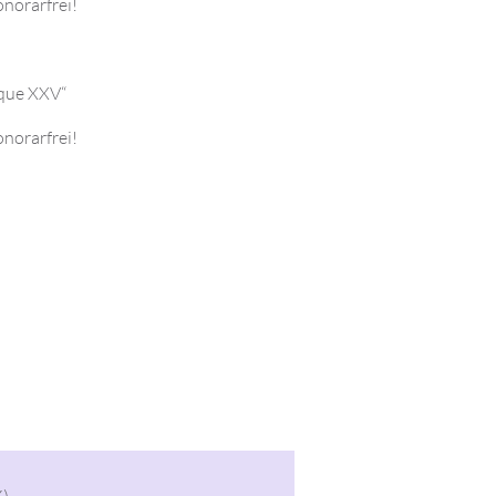
norarfrei!
ique XXV“
norarfrei!