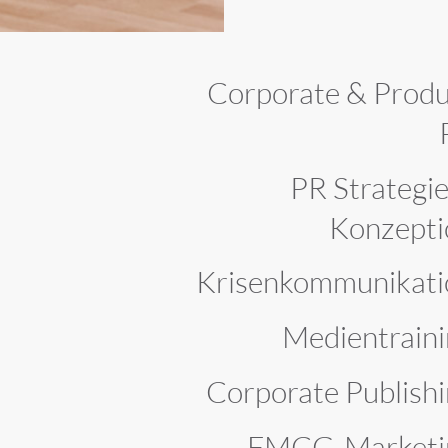
Corporate & Produ
T
PR Strategi
Konzepti
Krisenkommunikati
Medientraini
Corporate Publish
FMCG-Marketi