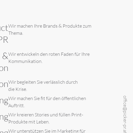
ct
Wir machen Ihre Brands & Produkte zum
Thema.
PR
e &
Wir entwickeln den roten Faden für Ihre
Kommunikation.
on
on
Wir begleiten Sie verlässlich durch
die Krise.
ng
Wir machen Sie fit für den öffentlichen
office@picker-pr.at
Auftritt.
ing
Wir kreieren Stories und füllen Print-
Produkte mit Leben.
ng
Wir unterstützen Sie im Marketing für