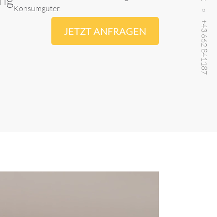
Konsumgüter.
+43 662 841187
JETZT ANFRAGEN