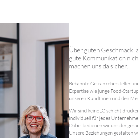
.
Über guten Geschmack läs
gute Kommunikation nicht
machen uns da sicher.
Bekannte Getränkehersteller un
Expertise wie junge Food-Startup
unseren KundInnen und den Me
Wir sind keine „G’schichtldrucker
individuell für jedes Unternehme
Dabei bedienen wir uns der gesa
Unsere Beziehungen gestalten wi