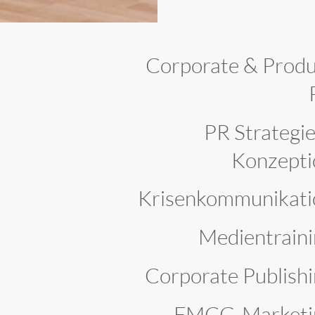
Corporate & Produ
T
PR Strategi
Konzepti
Krisenkommunikati
Medientraini
Corporate Publish
FMCG-Marketi