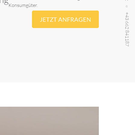
Konsumgüter.
+43 662 841187
JETZT ANFRAGEN