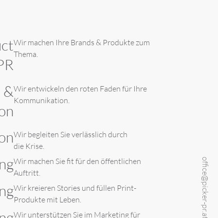
ct
Wir machen Ihre Brands & Produkte zum
Thema.
PR
e &
Wir entwickeln den roten Faden für Ihre
Kommunikation.
on
on
Wir begleiten Sie verlässlich durch
die Krise.
ng
Wir machen Sie fit für den öffentlichen
office@picker-pr.at
Auftritt.
ing
Wir kreieren Stories und füllen Print-
Produkte mit Leben.
ng
Wir unterstützen Sie im Marketing für