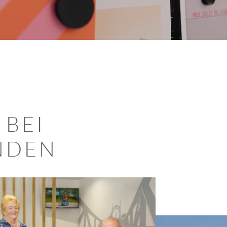
 BEI
NDEN