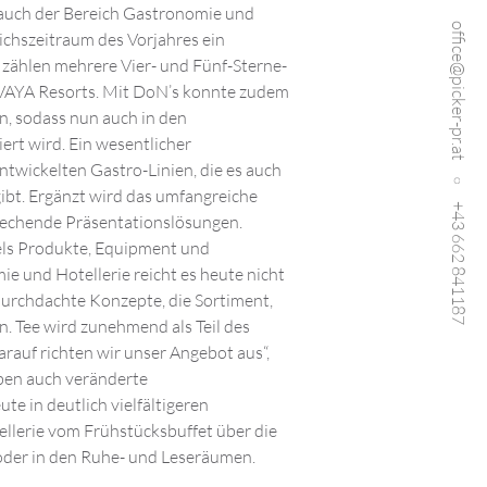
auch der Bereich Gastronomie und
office@picker-pr.at
ichszeitraum des Vorjahres ein
zählen mehrere Vier- und Fünf-Sterne-
e VAYA Resorts. Mit DoN’s konnte zudem
, sodass nun auch in den
rt wird. Ein wesentlicher
entwickelten Gastro-Linien, die es auch
ibt. Ergänzt wird das umfangreiche
+43 662 841187
rechende Präsentationslösungen.
ls Produkte, Equipment und
ie und Hotellerie reicht es heute nicht
 durchdachte Konzepte, die Sortiment,
. Tee wird zunehmend als Teil des
uf richten wir unser Angebot aus“,
ben auch veränderte
 in deutlich vielfältigeren
ellerie vom Frühstücksbuffet über die
 oder in den Ruhe- und Leseräumen.