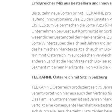
Erfolgreicher Mix aus Bestsellern und Innov
Bis zu zehn neue Sorten bringt TEEKANNE pro 
laufend Innovationsimpulse. Zu den jüngsten P
EISTEES zum Selbermachen die Sorte Yuzu & Min
Unternehmen bewusst auf Kontinuität im Sort
wesentlicher Bestandteil der Markenstärke. Zu 
Sorte Winterzauber, die sich seit Jahren großer
des heimischen Marktes zeigt sich auch im Bio
% nimmt Österreich im europäischen Vergleich 
anderen Land ist die Nachfrage nach Bio-Tee s
Segment mit einem Marktanteil von 43 % die k
TEEKANNE Österreich mit Sitz in Salzburg
TEEKANNE Österreich produziert seit 75 Jahr
verantwortet von hier aus auch den Vertrieb 
Das Familienunternehmen ist seit Jahren Markt
verfolgt eine konsequente Nachhaltigkeitsstrat
sich durch alle Bereiche zieht. Dazu zählen bei