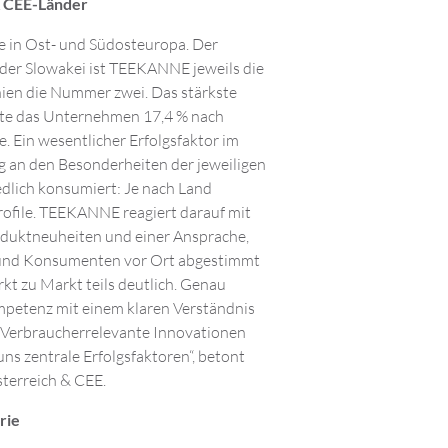
 & CEE-Länder
 in Ost- und Südosteuropa. Der
d der Slowakei ist TEEKANNE jeweils die
ien die Nummer zwei. Das stärkste
gte das Unternehmen 17,4 % nach
e. Ein wesentlicher Erfolgsfaktor im
g an den Besonderheiten der jeweiligen
edlich konsumiert: Je nach Land
ofile. TEEKANNE reagiert darauf mit
oduktneuheiten und einer Ansprache,
 und Konsumenten vor Ort abgestimmt
kt zu Markt teils deutlich. Genau
ompetenz mit einem klaren Verständnis
 Verbraucherrelevante Innovationen
s zentrale Erfolgsfaktoren“, betont
erreich & CEE.
rie