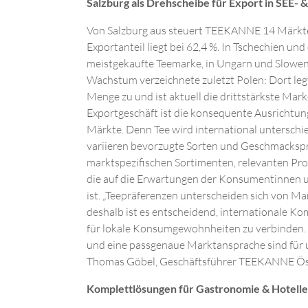
Salzburg als Drehscheibe für Export in SEE-
Von Salzburg aus steuert TEEKANNE 14 Märkte
Exportanteil liegt bei 62,4 %. In Tschechien un
meistgekaufte Teemarke, in Ungarn und Slowen
Wachstum verzeichnete zuletzt Polen: Dort le
Menge zu und ist aktuell die drittstärkste Mark
Exportgeschäft ist die konsequente Ausrichtun
Märkte. Denn Tee wird international unterschi
variieren bevorzugte Sorten und Geschmackspr
marktspezifischen Sortimenten, relevanten Pr
die auf die Erwartungen der Konsumentinnen
ist. „Teepräferenzen unterscheiden sich von Mar
deshalb ist es entscheidend, internationale K
für lokale Konsumgewohnheiten zu verbinden.
und eine passgenaue Marktansprache sind für un
Thomas Göbel, Geschäftsführer TEEKANNE Öst
Komplettlösungen für Gastronomie & Hotelle