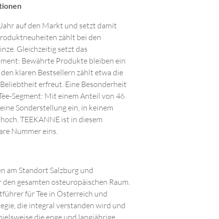
ationen
Jahr auf den Markt und setzt damit
roduktneuheiten zählt bei den
ze. Gleichzeitig setzt das
iment: Bewährte Produkte bleiben ein
den klaren Bestsellern zählt etwa die
 Beliebtheit erfreut. Eine Besonderheit
-Tee-Segment: Mit einem Anteil von 46
eine Sonderstellung ein, in keinem
o hoch. TEEKANNE ist in diesem
lare Nummer eins.
en am Standort Salzburg und
für den gesamten osteuropäischen Raum.
führer für Tee in Österreich und
egie, die integral verstanden wird und
spielsweise die enge und langjährige