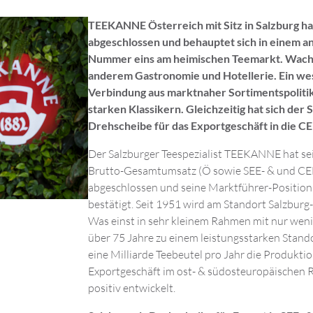
TEEKANNE Österreich mit Sitz in Salzburg hat
abgeschlossen und behauptet sich in einem a
Nummer eins am heimischen Teemarkt. Wachs
anderem Gastronomie und Hotellerie. Ein wese
Verbindung aus marktnaher Sortimentspolitik
starken Klassikern. Gleichzeitig hat sich der
Drehscheibe für das Exportgeschäft in die C
Der Salzburger Teespezialist TEEKANNE hat sei
Brutto-Gesamtumsatz (Ö sowie SEE- & und CEE
abgeschlossen und seine Marktführer-Position
bestätigt. Seit 1951 wird am Standort Salzburg-
Was einst in sehr kleinem Rahmen mit nur weni
über 75 Jahre zu einem leistungsstarken Stand
eine Milliarde Teebeutel pro Jahr die Produkti
Exportgeschäft im ost- & südosteuropäischen 
positiv entwickelt.