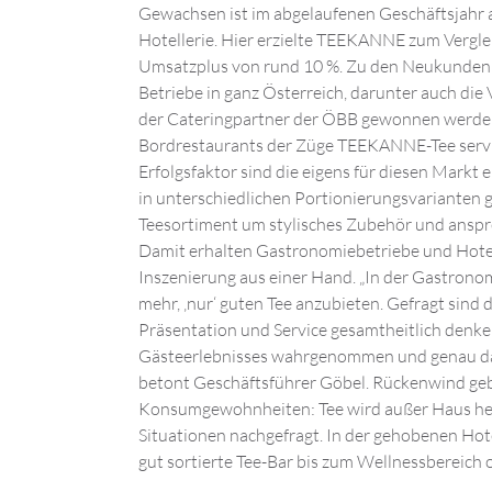
Gewachsen ist im abgelaufenen Geschäftsjahr 
Hotellerie. Hier erzielte TEEKANNE zum Vergle
Umsatzplus von rund 10 %. Zu den Neukunden 
Betriebe in ganz Österreich, darunter auch di
der Cateringpartner der ÖBB gewonnen werden
Bordrestaurants der Züge TEEKANNE-Tee servie
Erfolgsfaktor sind die eigens für diesen Markt 
in unterschiedlichen Portionierungsvarianten g
Teesortiment um stylisches Zubehör und ansp
Damit erhalten Gastronomiebetriebe und Hote
Inszenierung aus einer Hand. „In der Gastronom
mehr, ‚nur‘ guten Tee anzubieten. Gefragt sind
Präsentation und Service gesamtheitlich denken
Gästeerlebnisses wahrgenommen und genau dara
betont Geschäftsführer Göbel. Rückenwind ge
Konsumgewohnheiten: Tee wird außer Haus heute
Situationen nachgefragt. In der gehobenen Hot
gut sortierte Tee-Bar bis zum Wellnessbereich