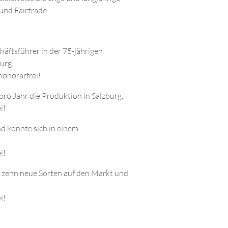
und Fairtrade.
häftsführer in der 75-jährigen
urg.
norarfrei!
ro Jahr die Produktion in Salzburg.
i!
 konnte sich in einem
i!
 zehn neue Sorten auf den Markt und
i!